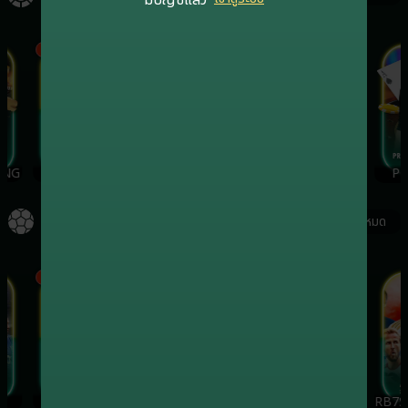
เกมฮิต
เกมฮิต
NG
EVOLUTION
SA
RB7CASINO
PR
กีฬา
ดูทั้งหมด
เกมฮิต
เกมฮิต
เกมฮิต
ONEBX
SBO
SABA
RB7S