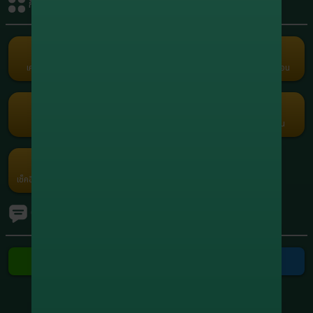
กิจกรรมรับเครดิต
+2,041,061.64
8
xxxxxx0558
สล็อต
+1,977,323.00
9
xxxxxx2686
สล็อต
เครดิตฟรี
คืนยอดเสีย
คอมมิชชั่น
แนะนำเพื่อน
Term and Conditions
+1,836,989.30
10
xxxxxx5664
Copyright © 2026 Godgaming168 All Rights Reserved.
สล็อต
เว็บตรง เกมครบ Godgaming168 มั่นคง ปลอดภัย ไม่ล็อคยูส ฝากถอนเร็ว
สล็อต บาคาร่า บอล หวย ออนไลน์ 24 ชั่วโมง
กงล้อ
รับแต้มฟรี
กรอกโค้ด
โปรโมชัน
ค่ายเกม
เช็คอินประจำวัน
Ranking
ทัวร์นาเมนต์
ติดต่อเรา
ติดต่อ Line
ติดต่อ Telegram