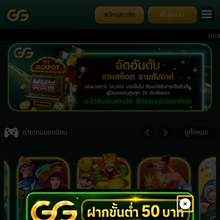
สมัครสมาชิก
เข้าสู่ระบบ
Godgaming1
ป๊อกเด้ง กา
Item
5
ค่ายเกมยอดนิยม
ดูทั้งหมด
of
7