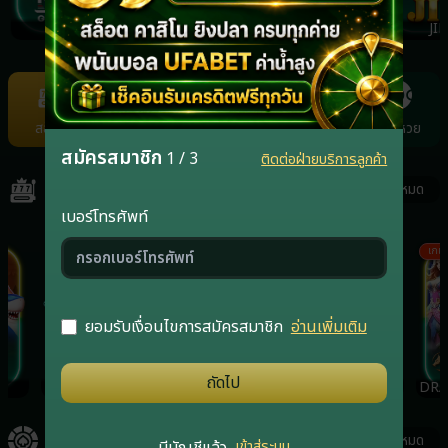
NAGA
REDTIGER
JOKER
JIL
Item
11
of
สล็อต
คาสิโน
กีฬา
ยิงปลา
แทงหวย
22
สมัครสมาชิก
1 / 3
ติดต่อฝ่ายบริการลูกค้า
สล็อต
ดูทั้งหมด
เบอร์โทรศัพท์
เกมฮิต
เกมฮิต
เกมฮ
ยอมรับเงื่อนไขการสมัครสมาชิก
อ่านเพิ่มเติม
ถัดไป
RSG
PRAGMATICPLAY
JOKER
DRA
คาสิโน
ดูทั้งหมด
มีบัญชีแล้ว
เข้าสู่ระบบ