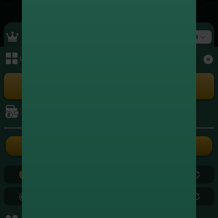
Top Ranking
สล็อต
เมนูหลัก
+4,012,510.00
1
xxxxxx3839
สล็อต
+3,192,983.00
2
xxxxxx5262
เล่นเกม
สล็อต
+2,731,179.84
3
xxxxxx0568
สล็อต
การเงิน
+2,243,476.70
4
xxxxxx5799
สล็อต
ฝากเงิน
ถอนเงิน
+2,137,899.00
5
xxxxxx8724
สล็อต
0.00
0.00
+2,109,304.59
6
xxxxxx0558
สล็อต
0.00
0.00
+2,023,010.00
7
xxxxxx7416
สล็อต