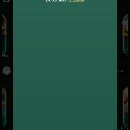
เกมฮิต
เกมฮิต
ING
EVOLUTION
SA
RB7CASINO
PR
กีฬา
ดูทั้งหมด
เกมฮิต
เกมฮิต
เกมฮิต
ONEBX
SBO
SABA
RB7