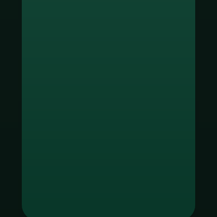
ช่องทางชำระเงิน