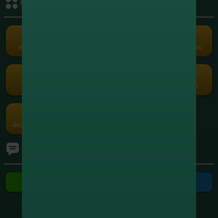
กิจกรรมรับเครดิต
+2,028,764.00
8
xxxxxx3004
สล็อต
+1,883,934.00
9
xxxxxx2686
สล็อต
เครดิตฟรี
คืนยอดเสีย
คอมมิชชั่น
แนะนำเพื่อน
Term and Conditions
+1,836,989.30
10
xxxxxx5664
Copyright © 2026 Godgaming168 All Rights Reserved.
สล็อต
เว็บตรง เกมครบ Godgaming168 มั่นคง ปลอดภัย ไม่ล็อคยูส ฝากถอนเร็ว
สล็อต บาคาร่า บอล หวย ออนไลน์ 24 ชั่วโมง
กงล้อ
รับแต้มฟรี
กรอกโค้ด
โปรโมชัน
ค่ายเกม
เช็คอินประจำวัน
Ranking
ทัวร์นาเมนต์
ติดต่อเรา
ติดต่อ Line
ติดต่อ Telegram