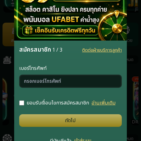
REDTIGER
JOKER
JILI
Item
12
of
สล็อต
คาสิโน
กีฬา
ยิงปลา
แทงหวย
22
สมัครสมาชิก
1 / 3
ติดต่อฝ่ายบริการลูกค้า
สล็อต
ดูทั้งหมด
เบอร์โทรศัพท์
เกมฮิต
เกมฮิต
เกมฮ
ยอมรับเงื่อนไขการสมัครสมาชิก
อ่านเพิ่มเติม
ถัดไป
RSG
PRAGMATICPLAY
JOKER
DRA
คาสิโน
ดูทั้งหมด
มีบัญชีแล้ว
เข้าสู่ระบบ