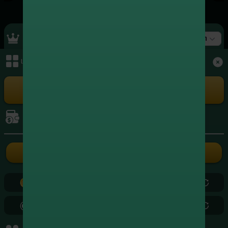
Top Ranking
สล็อต
เมนูหลัก
+4,065,836.00
1
xxxxxx3839
สล็อต
+3,240,653.00
2
xxxxxx5262
เล่นเกม
สล็อต
+2,778,979.84
3
xxxxxx0568
สล็อต
การเงิน
+2,324,549.00
4
xxxxxx8724
สล็อต
ฝากเงิน
ถอนเงิน
+2,278,089.10
5
xxxxxx5799
สล็อต
0.00
0.00
+2,107,093.64
6
xxxxxx0558
สล็อต
0.00
0.00
+2,100,300.00
7
xxxxxx7416
สล็อต