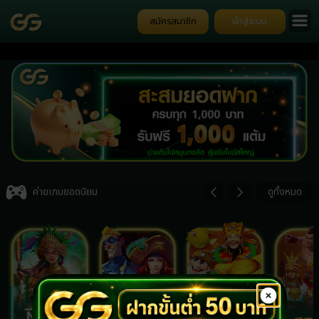
สมัครสมาชิก
เข้าสู่ระบบ
G
ป
Item
4
ค่ายเกมยอดนิยม
ดูทั้งหมด
of
7