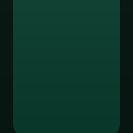
ช่องทางชำระเงิน