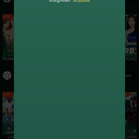
เกมฮิต
เกมฮิต
เกมฮิต
REAMGAMING
EVOLUTION
SA
RB7CASI
กีฬา
ดูทั้งหมด
เกมฮิต
เกมฮิต
เกมฮิต
เกมฮิต
LALIKA
ONEBX
SBO
SABA