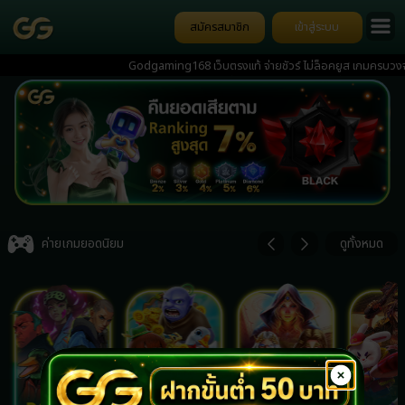
สมัครสมาชิก
เข้าสู่ระบบ
Godgaming168 เว็บตรงแท้ จ่ายชัวร์ ไม่ล็อคยูส เกมครบวงจร สล็อ
ป๊อกเด้ง การันตีความมั่นคง มีทีมงานดูแล 24 ชั่วโมง ฝากง่าย ถอนได้
Item
3
ค่ายเกมยอดนิยม
ดูทั้งหมด
of
7