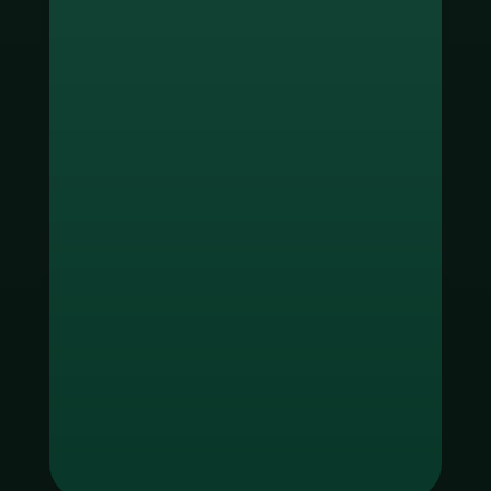
ช่องทางชำระเงิน