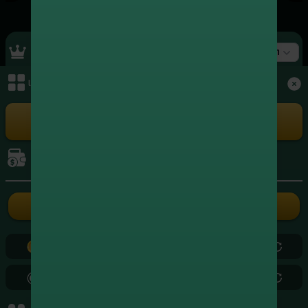
Top Ranking
สล็อต
เมนูหลัก
+4,110,185.00
1
xxxxxx3839
สล็อต
+3,290,605.00
2
xxxxxx5262
เล่นเกม
สล็อต
+2,778,979.84
3
xxxxxx0568
สล็อต
การเงิน
+2,332,697.00
4
xxxxxx8724
สล็อต
ฝากเงิน
ถอนเงิน
+2,227,165.10
5
xxxxxx5799
สล็อต
0.00
0.00
+2,121,394.00
6
xxxxxx7416
สล็อต
0.00
0.00
+2,087,617.00
7
xxxxxx3004
สล็อต