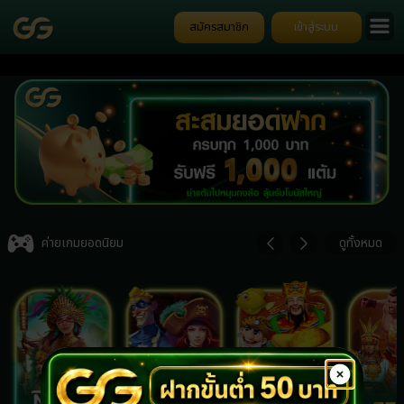
สมัครสมาชิก
เข้าสู่ระบบ
G
ป
Item
4
ค่ายเกมยอดนิยม
ดูทั้งหมด
of
7