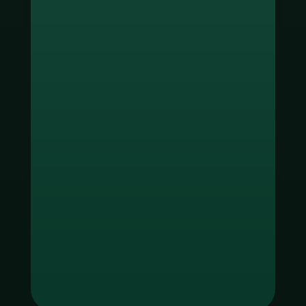
ช่องทางชำระเงิน