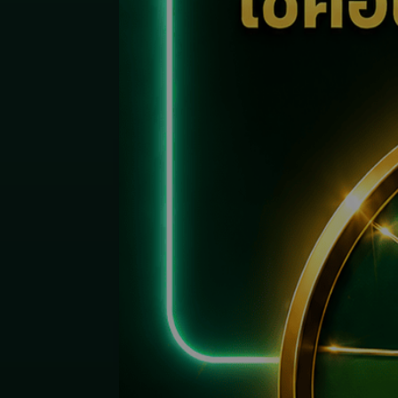
xxxxxx3839
xxxxxx5262
xxxxxx0568