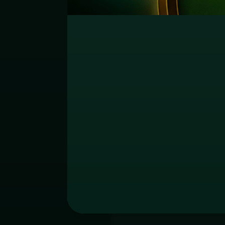
Term and Conditions
Copyright © 2026 Godgaming168 
Reserved.
เว็บตรง เกมครบ Godgaming168 มั่น
ยูส ฝากถอนเร็ว สล็อต บาคาร่า บอล หว