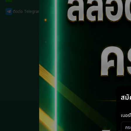
ติดต่อ Telegram
JILI
RSG
คาสิโน
เกมฮิต
เกมฮิต
สมั
เบอร์
DREAMGAMING
EVOLUTION