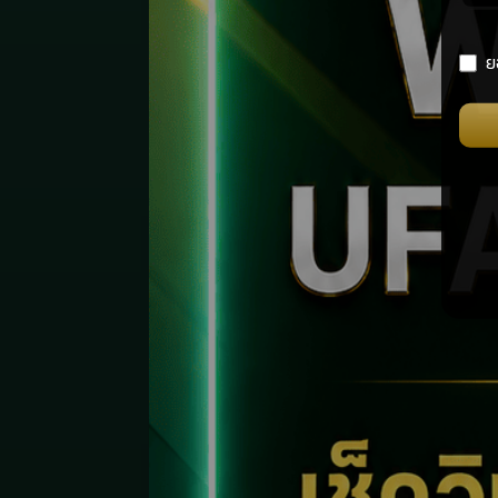
กีฬา
ย
เกมฮิต
เกมฮิต
LALIKA
ONEBX
Top Ranking