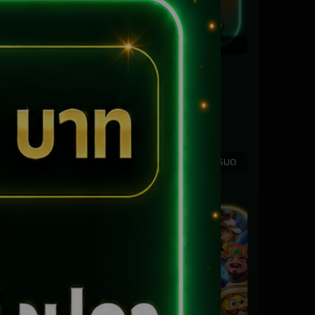
REDTIGER
JOKER
JIL
ดูทั้งหมด
ต