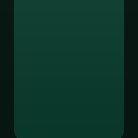
ช่องทางชำระเงิน