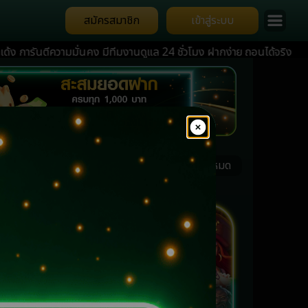
สมัครสมาชิก
เข้าสู่ระบบ
มีทีมงานดูแล 24 ชั่วโมง ฝากง่าย ถอนได้จริง
ดูทั้งหมด