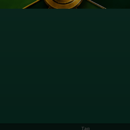
All Rights
คง ปลอดภัย ไม่ล็อค
ย ออนไลน์ 24 ชั่วโมง
Tag