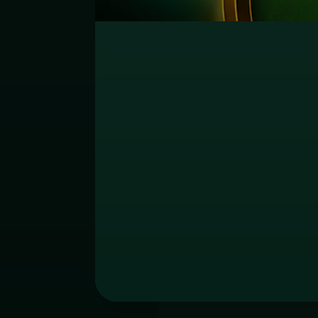
Term and Conditions
Copyright © 2026 Godgaming168 
Reserved.
เว็บตรง เกมครบ Godgaming168 มั่น
ยูส ฝากถอนเร็ว สล็อต บาคาร่า บอล หว