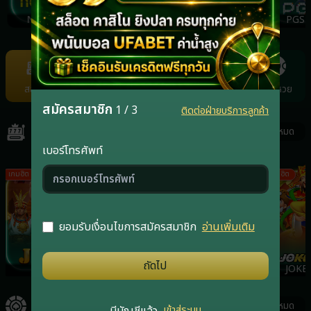
NOLIMIT
FACHAI
PRAGMATICPLAY
PGS
Item
7
of
สล็อต
คาสิโน
กีฬา
ยิงปลา
แทงหวย
22
สมัครสมาชิก
1 / 3
ติดต่อฝ่ายบริการลูกค้า
สล็อต
ดูทั้งหมด
เบอร์โทรศัพท์
เกมฮิต
เกมฮิต
เกมฮิต
ยอมรับเงื่อนไขการสมัครสมาชิก
อ่านเพิ่มเติม
ถัดไป
JILI
RSG
PRAGMATICPLAY
JOKER
คาสิโน
ดูทั้งหมด
มีบัญชีแล้ว
เข้าสู่ระบบ