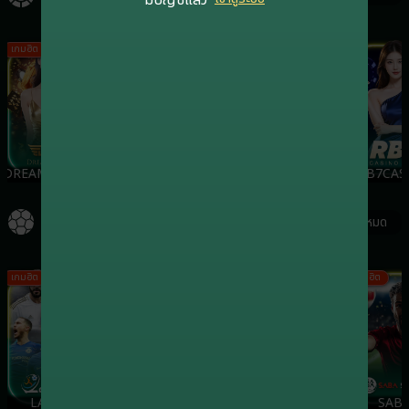
เกมฮิต
เกมฮิต
เกมฮิต
DREAMGAMING
EVOLUTION
SA
RB7CAS
กีฬา
ดูทั้งหมด
เกมฮิต
เกมฮิต
เกมฮิต
เกมฮิต
LALIKA
ONEBX
SBO
SABA