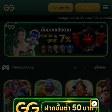
สมัครสมาชิก
เข้าสู่ระบบ
Godgaming168 เว็บตรงแท้ จ่ายชัวร์ ไม่ล็อคยูส
ป๊อกเด้ง การันตีความมั่นคง มีทีมงานดูแล 24 ชั่วโ
Item
3
ค่ายเกมยอดนิยม
ดูทั้งหมด
of
7