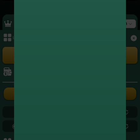
Top Ranking
สล็อต
เมนูหลัก
+4,065,747.50
1
xxxxxx3839
สล็อต
+3,207,598.00
2
xxxxxx5262
เล่นเกม
สล็อต
+2,778,979.84
3
xxxxxx0568
สล็อต
การเงิน
+2,282,838.70
4
xxxxxx5799
สล็อต
ฝากเงิน
ถอนเงิน
+2,273,119.00
5
xxxxxx8724
สล็อต
0.00
0.00
+2,235,946.59
6
xxxxxx0558
สล็อต
0.00
0.00
+1,986,144.00
7
xxxxxx7416
สล็อต