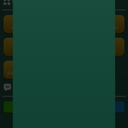
กิจกรรมรับเครดิต
+2,007,061.64
8
xxxxxx0558
สล็อต
+1,883,934.00
9
xxxxxx2686
สล็อต
เครดิตฟรี
คืนยอดเสีย
คอมมิชชั่น
แนะนำเพื่อน
Term and Conditions
+1,836,989.30
10
xxxxxx5664
Copyright © 2026 Godgaming168 All Rights Reserved.
สล็อต
เว็บตรง เกมครบ Godgaming168 มั่นคง ปลอดภัย ไม่ล็อคยูส ฝากถอนเร็ว
สล็อต บาคาร่า บอล หวย ออนไลน์ 24 ชั่วโมง
กงล้อ
รับแต้มฟรี
กรอกโค้ด
โปรโมชัน
ค่ายเกม
เช็คอินประจำวัน
Ranking
ทัวร์นาเมนต์
ติดต่อเรา
ติดต่อ Line
ติดต่อ Telegram