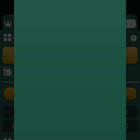
Top Ranking
สล็อต
เมนูหลัก
+4,065,836.00
1
xxxxxx3839
สล็อต
+3,240,653.00
2
xxxxxx5262
เล่นเกม
สล็อต
+2,778,979.84
3
xxxxxx0568
สล็อต
การเงิน
+2,350,799.00
4
xxxxxx8724
สล็อต
ฝากเงิน
ถอนเงิน
+2,300,929.10
5
xxxxxx5799
สล็อต
0.00
0.00
+2,102,538.00
6
xxxxxx7416
สล็อต
0.00
0.00
+2,031,334.00
7
xxxxxx3004
สล็อต