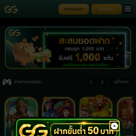
สมัครสมาชิก
เข้าสู่ระบบ
G
ป๊
Item
5
ค่ายเกมยอดนิยม
ดูทั้งหมด
of
7