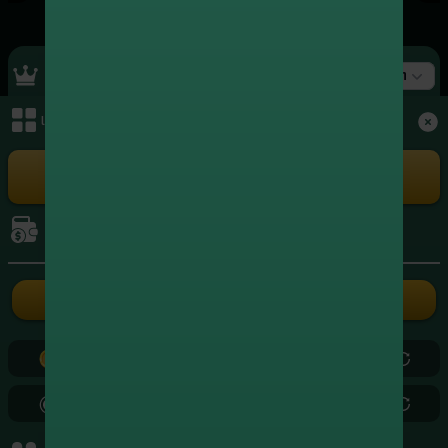
Top Ranking
สล็อต
เมนูหลัก
+4,141,309.00
1
xxxxxx3839
สล็อต
+3,290,605.00
2
xxxxxx5262
เล่นเกม
สล็อต
+2,778,979.84
3
xxxxxx0568
สล็อต
การเงิน
+2,288,007.00
4
xxxxxx8724
สล็อต
ฝากเงิน
ถอนเงิน
+2,227,165.10
5
xxxxxx5799
สล็อต
0.00
0.00
+2,106,308.00
6
xxxxxx7416
สล็อต
0.00
0.00
+2,087,617.00
7
xxxxxx3004
สล็อต