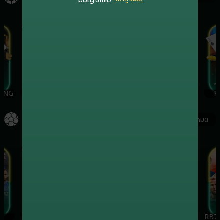
เกมฮิต
เกมฮิต
ING
EVOLUTION
SA
RB7CASINO
PR
กีฬา
ดูทั้งหมด
เกมฮิต
เกมฮิต
เกมฮิต
ONEBX
SBO
SABA
RB7