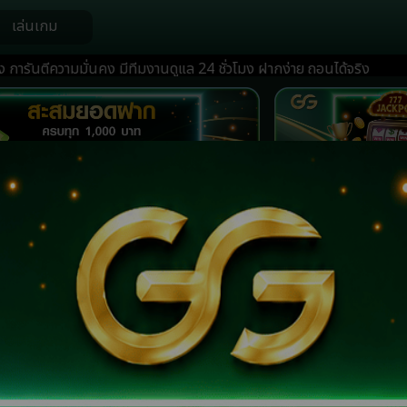
เล่นเกม
ทีมงานดูแล 24 ชั่วโมง ฝากง่าย ถอนได้จริง