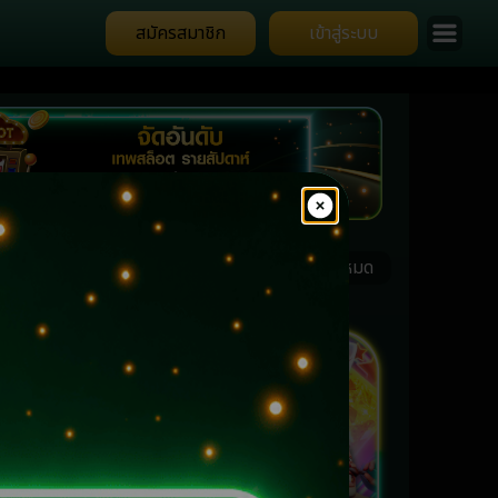
สมัครสมาชิก
เข้าสู่ระบบ
ดูทั้งหมด