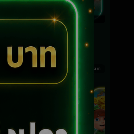
JILI
CQ9
SAB
ดูทั้งหมด