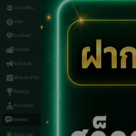
แนะนำเพื่อน
AI
PRAGMATICPLAY
PGSLOT
กงล้อ
Item
รับแต้มฟรี
10
of
กรอกโค้ด
สล็อต
คาสิโน
22
รับโปรโมชัน
สล็อต
เช็คอินประจำวัน
ต
เกมฮิต
Ranking
ทัวร์นาเมนต์
ติดต่อเรา
ติดต่อ Line