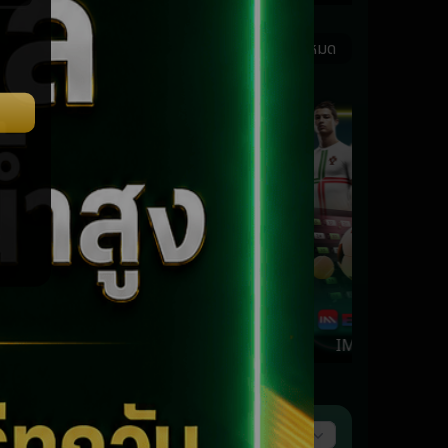
ดูทั้งหมด
K
IMSPORT
IMESPORT
สล็อต