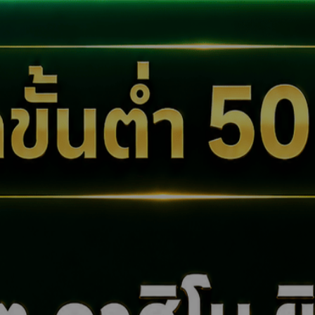
NAGA
REDTIGER
JOKER
กีฬา
ยิงปลา
แทงหวย
ป๊อกเด้ง
เกมฮิต
เกมฮิต