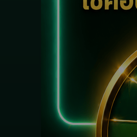
xxxxxx3839
xxxxxx5262
xxxxxx0568