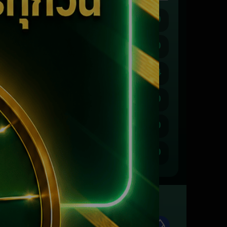
+2,324,549.00
สล็อต
+2,278,089.10
สล็อต
+2,107,093.64
สล็อต
+2,100,300.00
สล็อต
+2,003,581.00
สล็อต
+1,883,934.00
สล็อต
+1,690,788.80
สล็อต
ช่องทางชำระเงิน