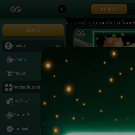
หน้าหลัก
หน้าหลัก
ครบวงจร สล็อต บาคาร่า บอล หวย ยิงปลา ป๊อกเด้ง การันตีความมั่นคง มี
เล่นเกม
การเงิน
ฝากเงิน
Item
4
ค่ายเกมยอดนิยม
ถอนเงิน
of
7
กิจกรรมรับเครดิต
เครดิตฟรี
คืนยอดเสีย
คอมมิชชั่น