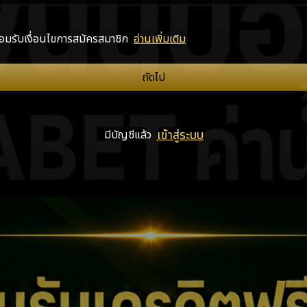
อมรับเงื่อนไขการสมัครสมาชิก
อ่านเพิ่มเติม
ถัดไป
เกมฮิต
เข้าสู่ระบบ
มีบัญชีแล้ว
BO
SABA
RB7SPORTBOO