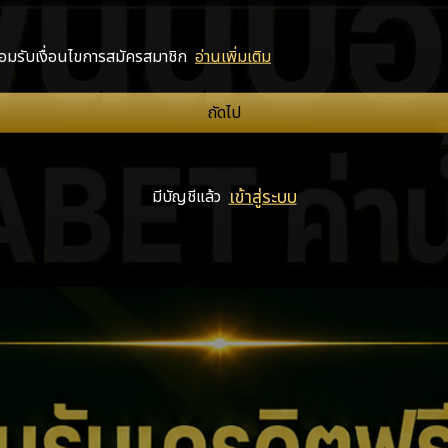
อมรับเงื่อนไขการสมัครสมาชิก
อ่านเพิ่มเติม
ถัดไป
เกมฮิต
เกมฮิต
เข้าสู่ระบบ
มีบัญชีแล้ว
SBO
SABA