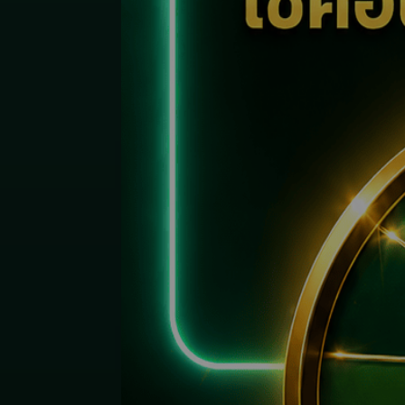
xxxxxx3839
xxxxxx5262
xxxxxx0568