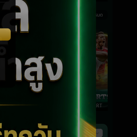
ดูทั้งหมด
RB7SPORTBOOK
IMSPORT
I
สล็อต