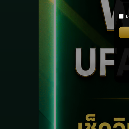
กีฬา
ย
เกมฮิต
เกมฮิต
A
LALIKA
ONEBX
Top Ranking