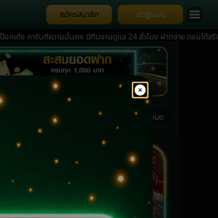
สมัครสมาชิก
เข้าสู่ระบบ
ตีความมั่นคง มีทีมงานดูแล 24 ชั่วโมง ฝากง่าย ถอนได้จริง
ดูทั้งหมด