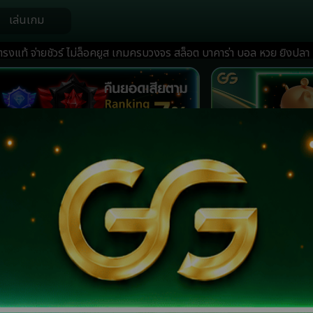
เล่นเกม
 ไม่ล็อคยูส เกมครบวงจร สล็อต บาคาร่า บอล หวย ยิงปลา ป๊อกเด้ง การัน