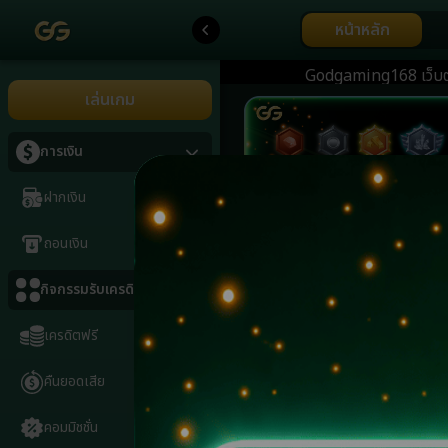
หน้าหลัก
หน้าหลัก
Godgaming168 เว็บตรงแท้ จ่ายชัวร์
เล่นเกม
การเงิน
ฝากเงิน
Item
3
ค่ายเกมยอดนิยม
ถอนเงิน
of
7
กิจกรรมรับเครดิต
เครดิตฟรี
คืนยอดเสีย
คอมมิชชั่น