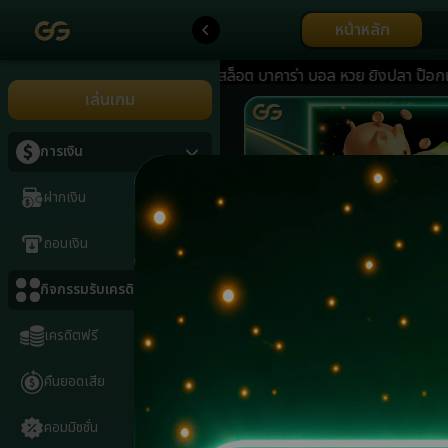
หน้าหลัก
หน้าหลัก
เกมครบวงจร สล็อต บาคาร่า บอล หวย ยิงปลา ป๊อกเด้ง การันตีความมั่นคง 
เล่นเกม
การเงิน
ฝากเงิน
Item
4
ค่ายเกมยอดนิยม
ถอนเงิน
of
7
กิจกรรมรับเครดิต
เครดิตฟรี
คืนยอดเสีย
คอมมิชชั่น