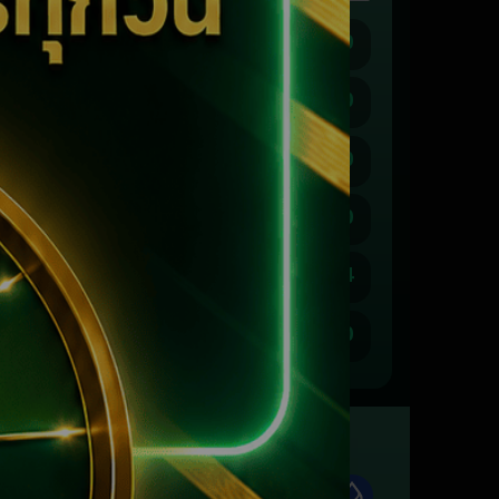
+2,288,007.00
สล็อต
+2,128,907.10
สล็อต
+2,111,966.00
สล็อต
+2,087,617.00
สล็อต
+2,041,061.64
สล็อต
+1,977,323.00
สล็อต
+1,836,989.30
สล็อต
ช่องทางชำระเงิน