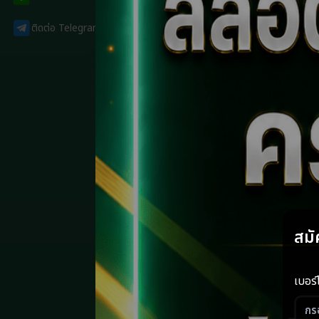
ติดต่อ Telegram
JILI
RSG
PRAGMA
คาสิโน
ิต
เกมฮิต
เกมฮิต
สมั
เบอร์
DREAMGAMING
EVOLUTION