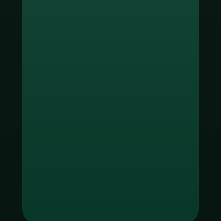
ช่องทางชำระเงิน