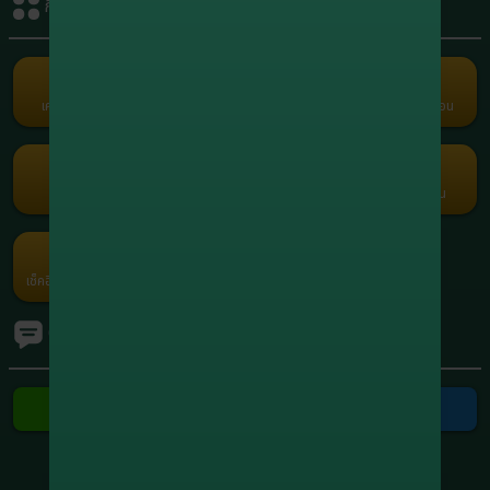
กิจกรรมรับเครดิต
+2,041,061.64
8
xxxxxx0558
สล็อต
+1,977,323.00
9
xxxxxx2686
สล็อต
เครดิตฟรี
คืนยอดเสีย
คอมมิชชั่น
แนะนำเพื่อน
Term and Conditions
+1,836,989.30
10
xxxxxx5664
Copyright © 2026 Godgaming168 All Rights Reserved.
สล็อต
เว็บตรง เกมครบ Godgaming168 มั่นคง ปลอดภัย ไม่ล็อคยูส ฝากถอนเร็ว
สล็อต บาคาร่า บอล หวย ออนไลน์ 24 ชั่วโมง
กงล้อ
รับแต้มฟรี
กรอกโค้ด
โปรโมชัน
ค่ายเกม
เช็คอินประจำวัน
Ranking
ทัวร์นาเมนต์
ติดต่อเรา
ติดต่อ Line
ติดต่อ Telegram