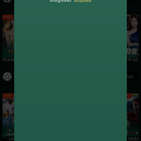
เกมฮิต
เกมฮิต
เกมฮิต
DREAMGAMING
EVOLUTION
SA
RB7CASI
กีฬา
ดูทั้งหมด
เกมฮิต
เกมฮิต
เกมฮิต
เกมฮิต
LALIKA
ONEBX
SBO
SABA