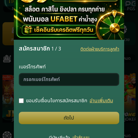
NOLIMIT
FACHAI
PRAGMATICPLAY
PGS
Item
7
of
สล็อต
คาสิโน
กีฬา
ยิงปลา
แทงหวย
22
สมัครสมาชิก
1 / 3
ติดต่อฝ่ายบริการลูกค้า
สล็อต
ดูทั้งหมด
เบอร์โทรศัพท์
เกมฮิต
เกมฮิต
เกมฮิต
ยอมรับเงื่อนไขการสมัครสมาชิก
อ่านเพิ่มเติม
ถัดไป
JILI
RSG
PRAGMATICPLAY
JOKER
คาสิโน
ดูทั้งหมด
มีบัญชีแล้ว
เข้าสู่ระบบ