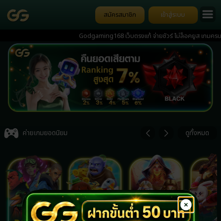
สมัครสมาชิก
เข้าสู่ระบบ
Godgaming168 เว็บตรงแท้ จ่ายชัวร์ ไม่ล็อคยูส เกมครบวงจร 
ป๊อกเด้ง การันตีความมั่นคง มีทีมงานดูแล 24 ชั่วโมง ฝากง่าย ถอ
Item
3
ค่ายเกมยอดนิยม
ดูทั้งหมด
of
7