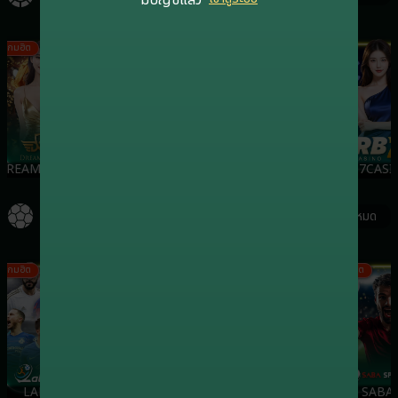
เกมฮิต
เกมฮิต
เกมฮิต
DREAMGAMING
EVOLUTION
SA
RB7CASI
กีฬา
ดูทั้งหมด
เกมฮิต
เกมฮิต
เกมฮิต
เกมฮิต
LALIKA
ONEBX
SBO
SABA