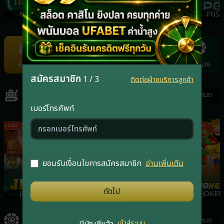
NOLIMIT
FACHAI
PRAGMATICPLAY
PGS
Item
8
of
สล็อต
คาสิโน
กีฬา
ยิงปลา
แทงหวย
22
สมัครสมาชิก
1 / 3
ติดต่อฝ่ายบริการลูกค้า
สล็อต
ดูทั้งหมด
เบอร์โทรศัพท์
เกมฮิต
เกมฮิต
เกมฮิต
ยอมรับเงื่อนไขการสมัครสมาชิก
อ่านเพิ่มเติม
ถัดไป
JILI
RSG
PRAGMATICPLAY
JOKER
คาสิโน
ดูทั้งหมด
มีบัญชีแล้ว
เข้าสู่ระบบ