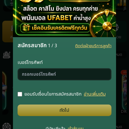
NAGA
REDTIGER
JOKER
JIL
Item
12
of
สล็อต
คาสิโน
กีฬา
ยิงปลา
แทงหวย
22
สมัครสมาชิก
1 / 3
ติดต่อฝ่ายบริการลูกค้า
สล็อต
ดูทั้งหมด
เบอร์โทรศัพท์
เกมฮิต
เกมฮิต
เกมฮ
ยอมรับเงื่อนไขการสมัครสมาชิก
อ่านเพิ่มเติม
ถัดไป
RSG
PRAGMATICPLAY
JOKER
DRA
คาสิโน
ดูทั้งหมด
มีบัญชีแล้ว
เข้าสู่ระบบ