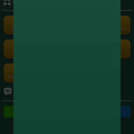
กิจกรรมรับเครดิต
+2,037,792.00
8
xxxxxx3004
สล็อต
+1,923,656.00
9
xxxxxx2686
สล็อต
เครดิตฟรี
คืนยอดเสีย
คอมมิชชั่น
แนะนำเพื่อน
Term and Conditions
+1,836,989.30
10
xxxxxx5664
Copyright © 2026 Godgaming168 All Rights Reserved.
สล็อต
เว็บตรง เกมครบ Godgaming168 มั่นคง ปลอดภัย ไม่ล็อคยูส ฝากถอนเร็ว
สล็อต บาคาร่า บอล หวย ออนไลน์ 24 ชั่วโมง
กงล้อ
รับแต้มฟรี
กรอกโค้ด
โปรโมชัน
ค่ายเกม
เช็คอินประจำวัน
Ranking
ทัวร์นาเมนต์
ติดต่อเรา
ติดต่อ Line
ติดต่อ Telegram