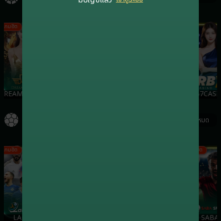
เกมฮิต
เกมฮิต
เกมฮิต
DREAMGAMING
EVOLUTION
SA
RB7CASI
กีฬา
ดูทั้งหมด
เกมฮิต
เกมฮิต
เกมฮิต
เกมฮิต
LALIKA
ONEBX
SBO
SABA