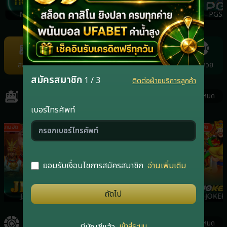
NOLIMIT
FACHAI
PRAGMATICPLAY
PGS
Item
7
of
สล็อต
คาสิโน
กีฬา
ยิงปลา
แทงหวย
22
สมัครสมาชิก
1 / 3
ติดต่อฝ่ายบริการลูกค้า
สล็อต
ดูทั้งหมด
เบอร์โทรศัพท์
เกมฮิต
เกมฮิต
เกมฮิต
ยอมรับเงื่อนไขการสมัครสมาชิก
อ่านเพิ่มเติม
ถัดไป
JILI
RSG
PRAGMATICPLAY
JOKER
คาสิโน
ดูทั้งหมด
มีบัญชีแล้ว
เข้าสู่ระบบ