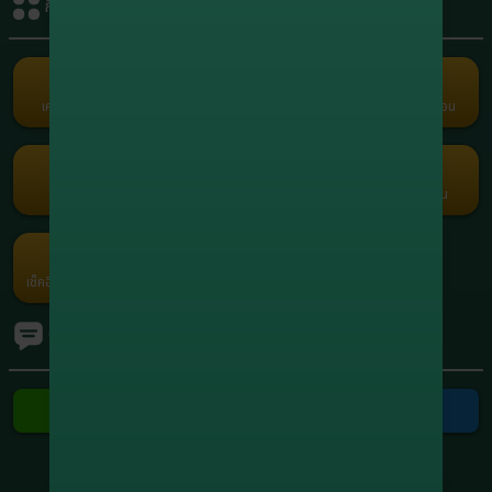
กิจกรรมรับเครดิต
+2,007,061.64
8
xxxxxx0558
สล็อต
+1,883,934.00
9
xxxxxx2686
สล็อต
เครดิตฟรี
คืนยอดเสีย
คอมมิชชั่น
แนะนำเพื่อน
Term and Conditions
+1,836,989.30
10
xxxxxx5664
Copyright © 2026 Godgaming168 All Rights Reserved.
สล็อต
เว็บตรง เกมครบ Godgaming168 มั่นคง ปลอดภัย ไม่ล็อคยูส ฝากถอนเร็ว
สล็อต บาคาร่า บอล หวย ออนไลน์ 24 ชั่วโมง
กงล้อ
รับแต้มฟรี
กรอกโค้ด
โปรโมชัน
ค่ายเกม
เช็คอินประจำวัน
Ranking
ทัวร์นาเมนต์
ติดต่อเรา
ติดต่อ Line
ติดต่อ Telegram