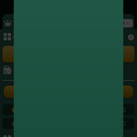
Top Ranking
สล็อต
เมนูหลัก
+4,065,836.00
1
xxxxxx3839
สล็อต
+3,240,653.00
2
xxxxxx5262
เล่นเกม
สล็อต
+2,778,979.84
3
xxxxxx0568
สล็อต
การเงิน
+2,350,799.00
4
xxxxxx8724
สล็อต
ฝากเงิน
ถอนเงิน
+2,300,929.10
5
xxxxxx5799
สล็อต
0.00
0.00
+2,102,538.00
6
xxxxxx7416
สล็อต
0.00
0.00
+2,031,334.00
7
xxxxxx3004
สล็อต