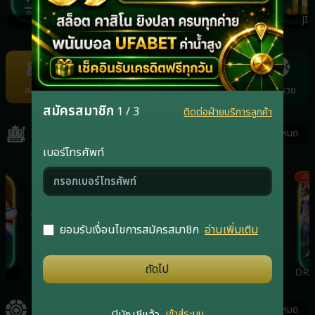
NAGA
REDTIGER
JOKER
JIL
Item
11
of
สล็อต
คาสิโน
กีฬา
ยิงปลา
แทงหวย
22
สมัครสมาชิก
1 / 3
ติดต่อฝ่ายบริการลูกค้า
สล็อต
ดูทั้งหมด
เบอร์โทรศัพท์
เกมฮิต
เกมฮิต
เกมฮ
ยอมรับเงื่อนไขการสมัครสมาชิก
อ่านเพิ่มเติม
ถัดไป
RSG
PRAGMATICPLAY
JOKER
DRA
คาสิโน
ดูทั้งหมด
มีบัญชีแล้ว
เข้าสู่ระบบ