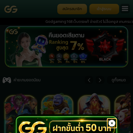
สมัครสมาชิก
เข้าสู่ระบบ
Godgaming168 เว็บตรงแท้ จ่ายชัวร์ ไม่ล็อคยูส เกมครบวงจร สล
ป๊อกเด้ง การันตีความมั่นคง มีทีมงานดูแล 24 ชั่วโมง ฝากง่าย ถอนไ
Item
3
ค่ายเกมยอดนิยม
ดูทั้งหมด
of
7