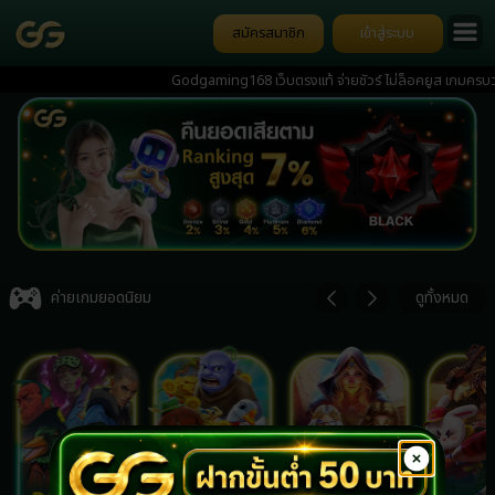
สมัครสมาชิก
เข้าสู่ระบบ
Godgaming168 เว็บตรงแท้ จ่ายชัวร์ ไม่ล็อคยูส เกมครบวงจร ส
ป๊อกเด้ง การันตีความมั่นคง มีทีมงานดูแล 24 ชั่วโมง ฝากง่าย ถอน
Item
3
ค่ายเกมยอดนิยม
ดูทั้งหมด
of
7