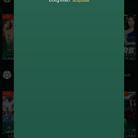
เกมฮิต
เกมฮิต
เกมฮิต
DREAMGAMING
EVOLUTION
SA
RB7CASI
กีฬา
ดูทั้งหมด
เกมฮิต
เกมฮิต
เกมฮิต
เกมฮิต
LALIKA
ONEBX
SBO
SABA