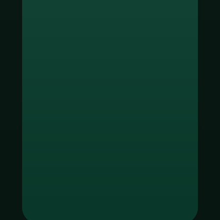
ช่องทางชำระเงิน