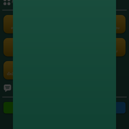
กิจกรรมรับเครดิต
+1,967,843.00
8
xxxxxx3004
สล็อต
+1,773,439.00
9
xxxxxx2686
สล็อต
เครดิตฟรี
คืนยอดเสีย
คอมมิชชั่น
แนะนำเพื่อน
Term and Conditions
+1,690,788.80
10
xxxxxx8880
Copyright © 2026 Godgaming168 All Rights Reserved.
สล็อต
เว็บตรง เกมครบ Godgaming168 มั่นคง ปลอดภัย ไม่ล็อคยูส ฝากถอนเร็ว
สล็อต บาคาร่า บอล หวย ออนไลน์ 24 ชั่วโมง
กงล้อ
รับแต้มฟรี
กรอกโค้ด
โปรโมชัน
ค่ายเกม
เช็คอินประจำวัน
Ranking
ทัวร์นาเมนต์
ติดต่อเรา
ติดต่อ Line
ติดต่อ Telegram