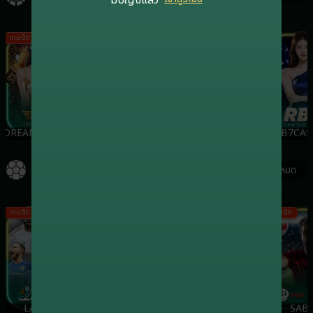
เกมฮิต
เกมฮิต
เกมฮิต
DREAMGAMING
EVOLUTION
SA
RB7CAS
กีฬา
ดูทั้งหมด
เกมฮิต
เกมฮิต
เกมฮิต
เกมฮิต
LALIKA
ONEBX
SBO
SABA