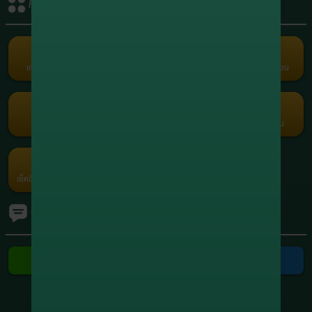
กิจกรรมรับเครดิต
+2,041,061.64
8
xxxxxx0558
สล็อต
+1,923,656.00
9
xxxxxx2686
สล็อต
เครดิตฟรี
คืนยอดเสีย
คอมมิชชั่น
แนะนำเพื่อน
Term and Conditions
+1,836,989.30
10
xxxxxx5664
Copyright © 2026 Godgaming168 All Rights Reserved.
สล็อต
เว็บตรง เกมครบ Godgaming168 มั่นคง ปลอดภัย ไม่ล็อคยูส ฝากถอนเร็ว
สล็อต บาคาร่า บอล หวย ออนไลน์ 24 ชั่วโมง
กงล้อ
รับแต้มฟรี
กรอกโค้ด
โปรโมชัน
ค่ายเกม
เช็คอินประจำวัน
Ranking
ทัวร์นาเมนต์
ติดต่อเรา
ติดต่อ Line
ติดต่อ Telegram