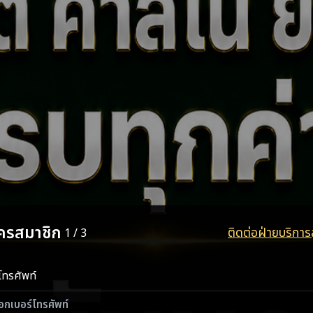
TICPLAY
JOKER
DRAGOONSOF
ครสมาชิก
ติดต่อฝ่ายบริการล
1 / 3
โทรศัพท์
A
RB7CASINO
PRAGMAT...