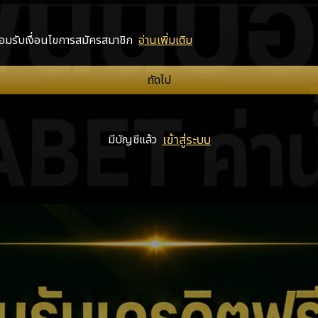
อมรับเงื่อนไขการสมัครสมาชิก
อ่านเพิ่มเติม
ถัดไป
เกมฮิต
เข้าสู่ระบบ
มีบัญชีแล้ว
BO
SABA
RB7SPORTBOO