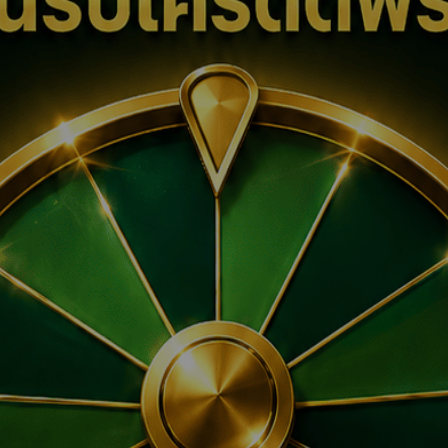
xxxxxx8724
4
สล็อต
ยอดเล่นวันนี้
xxxxxx5799
5
+4,065,836.00
xxxxxx7416
6
สล็อต
ยอดเล่นวันนี้
xxxxxx3004
7
+3,240,653.00
xxxxxx0558
8
สล็อต
ยอดเล่นวันนี้
xxxxxx2686
9
+2,778,979.84
xxxxxx5664
10
ค่ายเกม