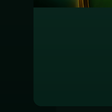
Term and Conditions
Copyright © 2026 Godgaming168 
Reserved.
เว็บตรง เกมครบ Godgaming168 มั่น
ยูส ฝากถอนเร็ว สล็อต บาคาร่า บอล หว