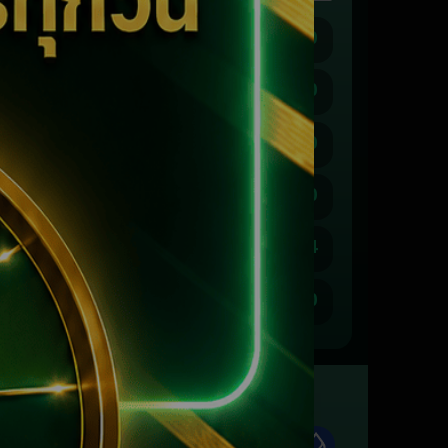
+2,350,799.00
สล็อต
+2,300,929.10
สล็อต
+2,102,538.00
สล็อต
+2,031,334.00
สล็อต
+2,007,061.64
สล็อต
+1,883,934.00
สล็อต
+1,836,989.30
สล็อต
ช่องทางชำระเงิน