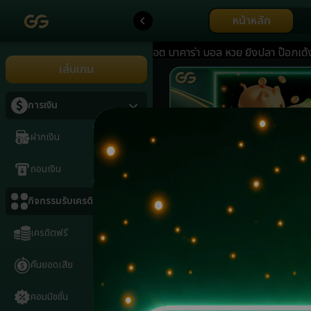
หน้าหลัก
หน้าหลัก
รบวงจร สล็อต บาคาร่า บอล หวย ยิงปลา ป๊อกเด้ง การันตีความมั่นคง มีท
เล่นเกม
การเงิน
ฝากเงิน
Item
4
ค่ายเกมยอดนิยม
ถอนเงิน
of
7
กิจกรรมรับเครดิต
เครดิตฟรี
คืนยอดเสีย
คอมมิชชั่น