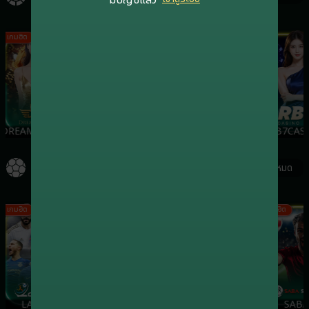
เกมฮิต
เกมฮิต
เกมฮิต
DREAMGAMING
EVOLUTION
SA
RB7CAS
กีฬา
ดูทั้งหมด
เกมฮิต
เกมฮิต
เกมฮิต
เกมฮิต
LALIKA
ONEBX
SBO
SABA