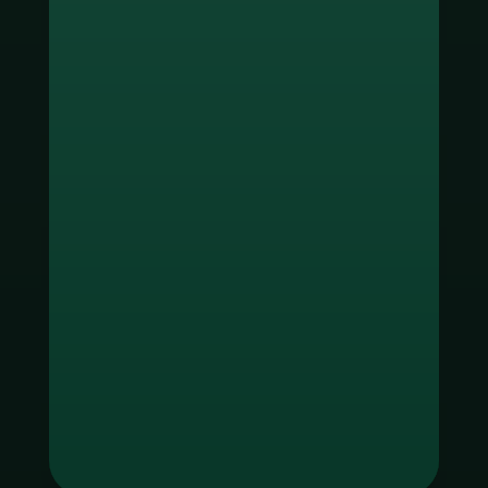
ช่องทางชำระเงิน