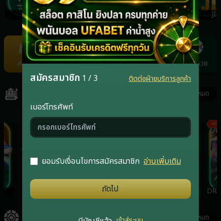
NAGA
REDTIGER
JOKER
JIL
Item
11
of
สล็อต
คาสิโน
กีฬา
ยิงปลา
แทงหวย
22
สมัครสมาชิก
1 / 3
ติดต่อฝ่ายบริการลูกค้า
สล็อต
ดูทั้งหมด
เบอร์โทรศัพท์
เกมฮิต
เกมฮิต
เกมฮ
ยอมรับเงื่อนไขการสมัครสมาชิก
อ่านเพิ่มเติม
ถัดไป
RSG
PRAGMATICPLAY
JOKER
DRA
คาสิโน
ดูทั้งหมด
มีบัญชีแล้ว
เข้าสู่ระบบ