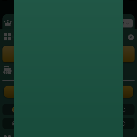
Top Ranking
สล็อต
เมนูหลัก
+4,065,495.00
1
xxxxxx3839
สล็อต
+3,247,778.00
2
xxxxxx5262
เล่นเกม
สล็อต
+2,778,979.84
3
xxxxxx0568
สล็อต
การเงิน
+2,286,738.70
4
xxxxxx5799
สล็อต
ฝากเงิน
ถอนเงิน
+2,242,969.00
5
xxxxxx8724
สล็อต
0.00
0.00
+2,235,946.59
6
xxxxxx0558
สล็อต
0.00
0.00
+1,986,144.00
7
xxxxxx7416
สล็อต