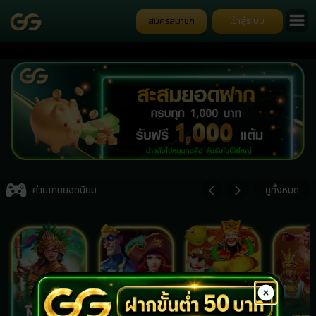
สมัครสมาชิก
เข้าสู่ระบบ
G
ป
Item
4
ค่ายเกมยอดนิยม
ดูทั้งหมด
of
7