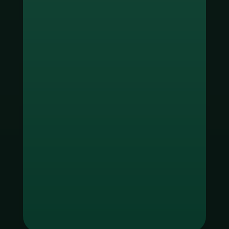
ช่องทางชำระเงิน