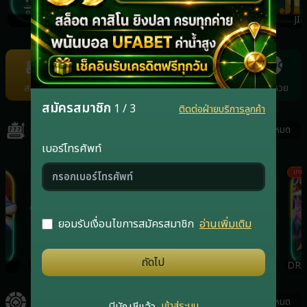
NAGA
REDTIGER
JOKER
JIL
Item
11
of
สล็อต
คาสิโน
กีฬา
ยิงปลา
แทงหวย
22
สมัครสมาชิก
1 / 3
ติดต่อฝ่ายบริการลูกค้า
สล็อต
ดูทั้งหมด
เบอร์โทรศัพท์
เกมฮิต
เกมฮิต
เกมฮ
ยอมรับเงื่อนไขการสมัครสมาชิก
อ่านเพิ่มเติม
ถัดไป
RSG
PRAGMATICPLAY
JOKER
DRA
คาสิโน
ดูทั้งหมด
มีบัญชีแล้ว
เข้าสู่ระบบ