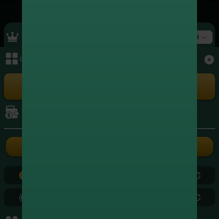
Top Ranking
สล็อต
เมนูหลัก
+4,084,277.50
1
xxxxxx3839
สล็อต
+3,207,598.00
2
xxxxxx5262
เล่นเกม
สล็อต
+2,778,979.84
3
xxxxxx0568
สล็อต
การเงิน
+2,308,373.10
4
xxxxxx5799
สล็อต
ฝากเงิน
ถอนเงิน
+2,273,119.00
5
xxxxxx8724
สล็อต
0.00
0.00
+2,204,031.64
6
xxxxxx0558
สล็อต
0.00
0.00
+2,029,934.00
7
xxxxxx7416
สล็อต