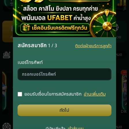
NAGA
REDTIGER
JOKER
JIL
Item
11
of
สล็อต
คาสิโน
กีฬา
ยิงปลา
แทงหวย
22
สมัครสมาชิก
1 / 3
ติดต่อฝ่ายบริการลูกค้า
สล็อต
ดูทั้งหมด
เบอร์โทรศัพท์
เกมฮิต
เกมฮิต
เกมฮ
ยอมรับเงื่อนไขการสมัครสมาชิก
อ่านเพิ่มเติม
ถัดไป
RSG
PRAGMATICPLAY
JOKER
DRA
คาสิโน
ดูทั้งหมด
มีบัญชีแล้ว
เข้าสู่ระบบ