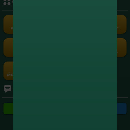
กิจกรรมรับเครดิต
+1,932,213.00
8
xxxxxx3004
สล็อต
+1,859,474.00
9
xxxxxx2686
สล็อต
เครดิตฟรี
คืนยอดเสีย
คอมมิชชั่น
แนะนำเพื่อน
Term and Conditions
+1,690,788.80
10
xxxxxx8880
Copyright © 2026 Godgaming168 All Rights Reserved.
สล็อต
เว็บตรง เกมครบ Godgaming168 มั่นคง ปลอดภัย ไม่ล็อคยูส ฝากถอนเร็ว
สล็อต บาคาร่า บอล หวย ออนไลน์ 24 ชั่วโมง
กงล้อ
รับแต้มฟรี
กรอกโค้ด
โปรโมชัน
ค่ายเกม
เช็คอินประจำวัน
Ranking
ทัวร์นาเมนต์
ติดต่อเรา
ติดต่อ Line
ติดต่อ Telegram