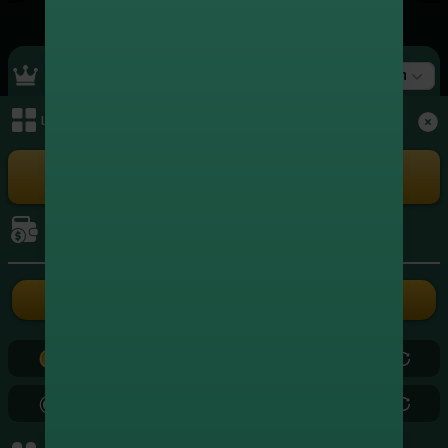
Top Ranking
สล็อต
เมนูหลัก
+4,051,388.50
1
xxxxxx3839
สล็อต
+3,207,598.00
2
xxxxxx5262
เล่นเกม
สล็อต
+2,778,979.84
3
xxxxxx0568
สล็อต
การเงิน
+2,311,313.10
4
xxxxxx5799
สล็อต
ฝากเงิน
ถอนเงิน
+2,273,119.00
5
xxxxxx8724
สล็อต
0.00
0.00
+2,204,031.64
6
xxxxxx0558
สล็อต
0.00
0.00
+2,029,934.00
7
xxxxxx7416
สล็อต