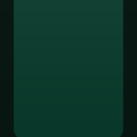
ช่องทางชำระเงิน