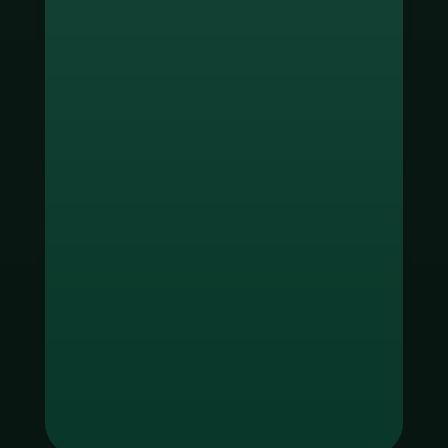
ช่องทางชำระเงิน