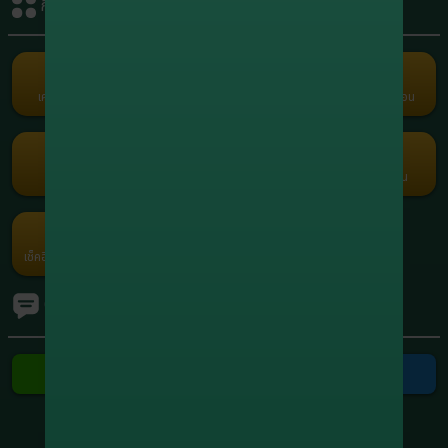
กิจกรรมรับเครดิต
+1,749,071.80
8
xxxxxx8880
สล็อต
+1,746,853.00
9
xxxxxx3004
สล็อต
เครดิตฟรี
คืนยอดเสีย
คอมมิชชั่น
แนะนำเพื่อน
Term and Conditions
+1,612,970.75
10
xxxxxx9497
Copyright © 2026 Godgaming168 All Rights Reserved.
สล็อต
เว็บตรง เกมครบ Godgaming168 มั่นคง ปลอดภัย ไม่ล็อคยูส ฝากถอนเร็ว
สล็อต บาคาร่า บอล หวย ออนไลน์ 24 ชั่วโมง
กงล้อ
รับแต้มฟรี
กรอกโค้ด
โปรโมชัน
ค่ายเกม
เช็คอินประจำวัน
Ranking
ทัวร์นาเมนต์
ติดต่อเรา
ติดต่อ Line
ติดต่อ Telegram