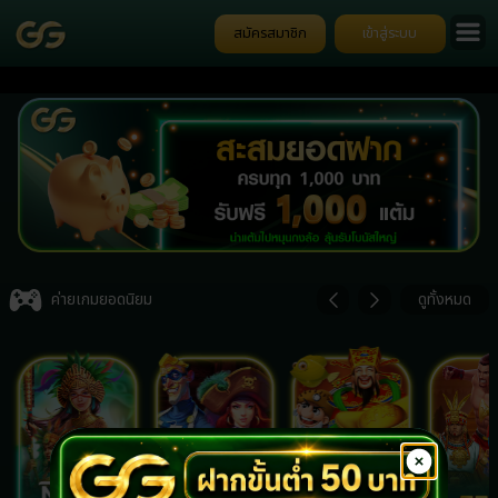
สมัครสมาชิก
เข้าสู่ระบบ
God
ป๊อ
Item
5
ค่ายเกมยอดนิยม
ดูทั้งหมด
of
7