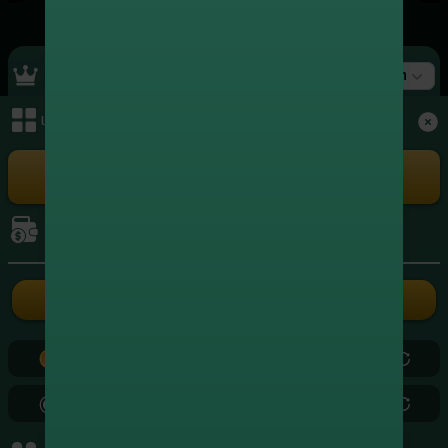
Top Ranking
สล็อต
เมนูหลัก
+3,991,666.00
1
xxxxxx3839
สล็อต
+3,165,438.00
2
xxxxxx5262
เล่นเกม
สล็อต
+2,731,179.84
3
xxxxxx0568
สล็อต
การเงิน
+2,239,426.70
4
xxxxxx5799
สล็อต
ฝากเงิน
ถอนเงิน
+2,137,899.00
5
xxxxxx8724
สล็อต
0.00
0.00
+2,092,200.99
6
xxxxxx0558
สล็อต
0.00
0.00
+2,023,010.00
7
xxxxxx7416
สล็อต