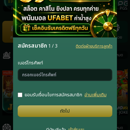
NOLIMIT
FACHAI
PRAGMATICPLAY
PGS
Item
7
of
สล็อต
คาสิโน
กีฬา
ยิงปลา
แทงหวย
22
สมัครสมาชิก
1 / 3
ติดต่อฝ่ายบริการลูกค้า
สล็อต
ดูทั้งหมด
เบอร์โทรศัพท์
เกมฮิต
เกมฮิต
เกมฮิต
ยอมรับเงื่อนไขการสมัครสมาชิก
อ่านเพิ่มเติม
ถัดไป
JILI
RSG
PRAGMATICPLAY
JOKER
คาสิโน
ดูทั้งหมด
มีบัญชีแล้ว
เข้าสู่ระบบ