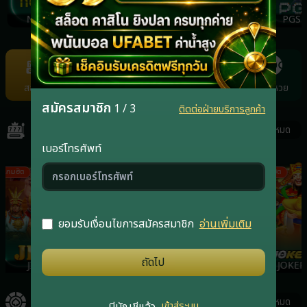
FACHAI
PRAGMATICPLAY
PGSLOT
NA
Item
8
of
สล็อต
คาสิโน
กีฬา
ยิงปลา
แทงหวย
22
สมัครสมาชิก
1 / 3
ติดต่อฝ่ายบริการลูกค้า
สล็อต
ดูทั้งหมด
เบอร์โทรศัพท์
เกมฮิต
เกมฮิต
เกมฮิต
ยอมรับเงื่อนไขการสมัครสมาชิก
อ่านเพิ่มเติม
ถัดไป
JILI
RSG
PRAGMATICPLAY
JOKER
คาสิโน
ดูทั้งหมด
มีบัญชีแล้ว
เข้าสู่ระบบ