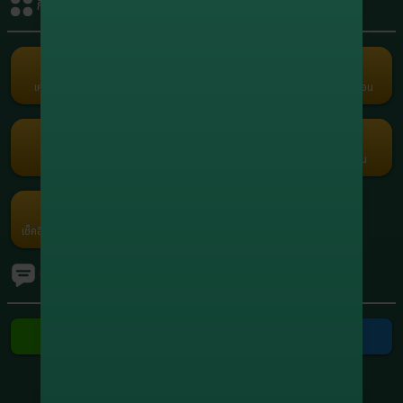
กิจกรรมรับเครดิต
+2,041,061.64
8
xxxxxx0558
สล็อต
+1,977,323.00
9
xxxxxx2686
สล็อต
เครดิตฟรี
คืนยอดเสีย
คอมมิชชั่น
แนะนำเพื่อน
Term and Conditions
+1,836,989.30
10
xxxxxx5664
Copyright © 2026 Godgaming168 All Rights Reserved.
สล็อต
เว็บตรง เกมครบ Godgaming168 มั่นคง ปลอดภัย ไม่ล็อคยูส ฝากถอนเร็ว
สล็อต บาคาร่า บอล หวย ออนไลน์ 24 ชั่วโมง
กงล้อ
รับแต้มฟรี
กรอกโค้ด
โปรโมชัน
ค่ายเกม
เช็คอินประจำวัน
Ranking
ทัวร์นาเมนต์
ติดต่อเรา
ติดต่อ Line
ติดต่อ Telegram