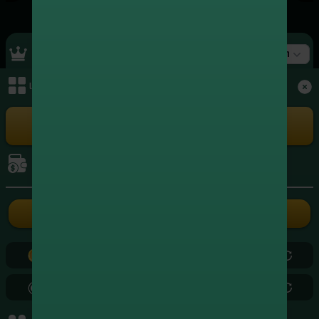
Top Ranking
สล็อต
เมนูหลัก
+4,141,309.00
1
xxxxxx3839
สล็อต
+2,794,658.00
2
xxxxxx5262
เล่นเกม
สล็อต
+2,778,979.84
3
xxxxxx0568
สล็อต
การเงิน
+2,288,007.00
4
xxxxxx8724
สล็อต
ฝากเงิน
ถอนเงิน
+2,150,127.10
5
xxxxxx5799
สล็อต
0.00
0.00
+2,111,966.00
6
xxxxxx7416
สล็อต
0.00
0.00
+2,087,617.00
7
xxxxxx3004
สล็อต