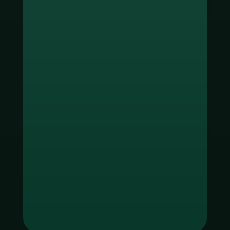
ช่องทางชำระเงิน