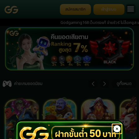
สมัครสมาชิก
เข้าสู่ระบบ
Godgaming168 เว็บตรงแท้ จ่ายชัวร์ ไม่ล็อคยูส เกมคร
ป๊อกเด้ง การันตีความมั่นคง มีทีมงานดูแล 24 ชั่วโมง ฝาก
Item
3
ค่ายเกมยอดนิยม
ดูทั้งหมด
of
7