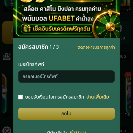
NAGA
REDTIGER
JOKER
JIL
Item
11
of
สล็อต
คาสิโน
กีฬา
ยิงปลา
แทงหวย
22
สมัครสมาชิก
1 / 3
ติดต่อฝ่ายบริการลูกค้า
สล็อต
ดูทั้งหมด
เบอร์โทรศัพท์
เกมฮิต
เกมฮิต
เกมฮ
ยอมรับเงื่อนไขการสมัครสมาชิก
อ่านเพิ่มเติม
ถัดไป
RSG
PRAGMATICPLAY
JOKER
DRA
คาสิโน
ดูทั้งหมด
มีบัญชีแล้ว
เข้าสู่ระบบ