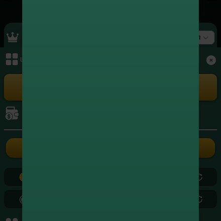
Top Ranking
สล็อต
เมนูหลัก
+4,110,185.00
1
xxxxxx3839
สล็อต
+3,290,605.00
2
xxxxxx5262
เล่นเกม
สล็อต
+2,778,979.84
3
xxxxxx0568
สล็อต
การเงิน
+2,304,737.00
4
xxxxxx8724
สล็อต
ฝากเงิน
ถอนเงิน
+2,234,245.10
5
xxxxxx5799
สล็อต
0.00
0.00
+2,117,812.00
6
xxxxxx7416
สล็อต
0.00
0.00
+2,087,617.00
7
xxxxxx3004
สล็อต