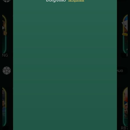
เกมฮิต
เกมฮิต
ING
EVOLUTION
SA
RB7CASINO
PR
กีฬา
ดูทั้งหมด
เกมฮิต
เกมฮิต
เกมฮิต
ONEBX
SBO
SABA
RB7