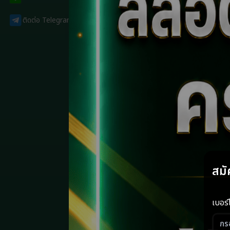
ติดต่อ Telegram
OT
JILI
RSG
คาสิโน
เกมฮิต
เกมฮิต
สมั
เบอร์
Y
DREAMGAMING
EVOLUTION