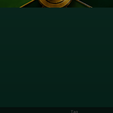
All Rights
คง ปลอดภัย ไม่ล็อค
ย ออนไลน์ 24 ชั่วโมง
Tag