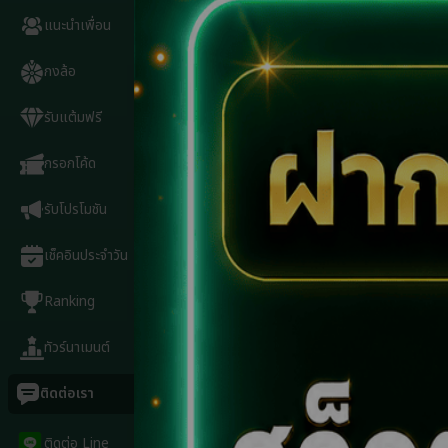
แนะนำเพื่อน
ION
AMBSLOT
NOLIMIT
กงล้อ
Item
รับแต้มฟรี
8
of
กรอกโค้ด
สล็อต
คาสิโน
22
รับโปรโมชัน
สล็อต
เช็คอินประจำวัน
เกมฮิต
Ranking
ทัวร์นาเมนต์
ติดต่อเรา
ติดต่อ Line