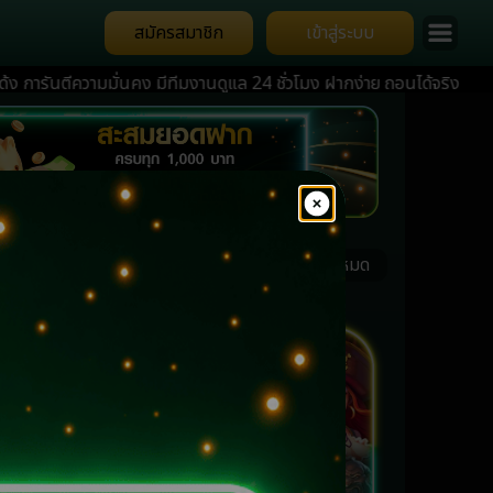
สมัครสมาชิก
เข้าสู่ระบบ
ันตีความมั่นคง มีทีมงานดูแล 24 ชั่วโมง ฝากง่าย ถอนได้จริง
ดูทั้งหมด