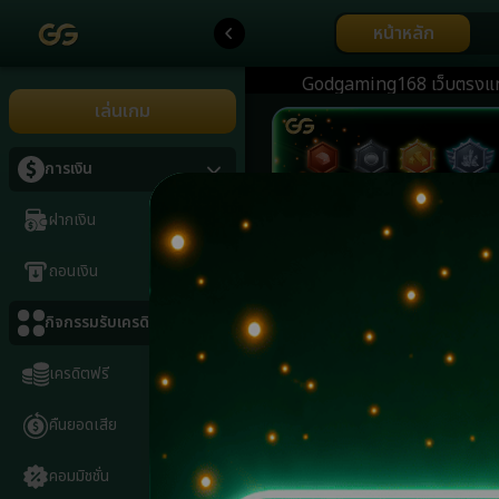
หน้าหลัก
หน้าหลัก
Godgaming168 เว็บตรงแท้ จ่ายชัว
เล่นเกม
การเงิน
ฝากเงิน
Item
3
ค่ายเกมยอดนิยม
ถอนเงิน
of
7
กิจกรรมรับเครดิต
เครดิตฟรี
คืนยอดเสีย
คอมมิชชั่น