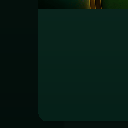
Term and Conditions
Copyright © 2026 Godgaming168 
Reserved.
เว็บตรง เกมครบ Godgaming168 มั่น
ยูส ฝากถอนเร็ว สล็อต บาคาร่า บอล หว