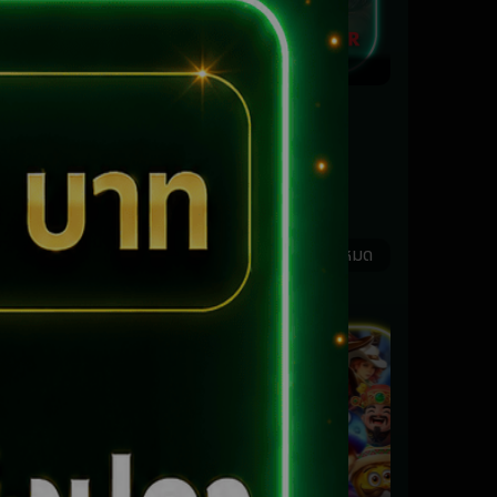
NAGA
REDTIGER
JOK
ดูทั้งหมด
เกมฮิต