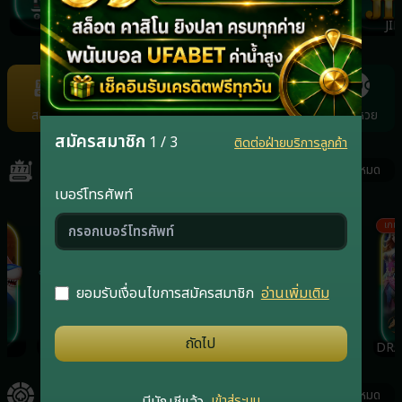
NAGA
REDTIGER
JOKER
JILI
Item
12
of
สล็อต
คาสิโน
กีฬา
ยิงปลา
แทงหวย
22
สมัครสมาชิก
1 / 3
ติดต่อฝ่ายบริการลูกค้า
สล็อต
ดูทั้งหมด
เบอร์โทรศัพท์
เกมฮิต
เกมฮิต
เกมฮ
ยอมรับเงื่อนไขการสมัครสมาชิก
อ่านเพิ่มเติม
ถัดไป
RSG
PRAGMATICPLAY
JOKER
DRA
คาสิโน
ดูทั้งหมด
มีบัญชีแล้ว
เข้าสู่ระบบ