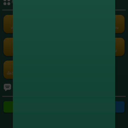
กิจกรรมรับเครดิต
+2,041,061.64
8
xxxxxx0558
สล็อต
+1,928,112.00
9
xxxxxx2686
สล็อต
เครดิตฟรี
คืนยอดเสีย
คอมมิชชั่น
แนะนำเพื่อน
Term and Conditions
+1,836,989.30
10
xxxxxx5664
Copyright © 2026 Godgaming168 All Rights Reserved.
สล็อต
เว็บตรง เกมครบ Godgaming168 มั่นคง ปลอดภัย ไม่ล็อคยูส ฝากถอนเร็ว
สล็อต บาคาร่า บอล หวย ออนไลน์ 24 ชั่วโมง
กงล้อ
รับแต้มฟรี
กรอกโค้ด
โปรโมชัน
ค่ายเกม
เช็คอินประจำวัน
Ranking
ทัวร์นาเมนต์
ติดต่อเรา
ติดต่อ Line
ติดต่อ Telegram