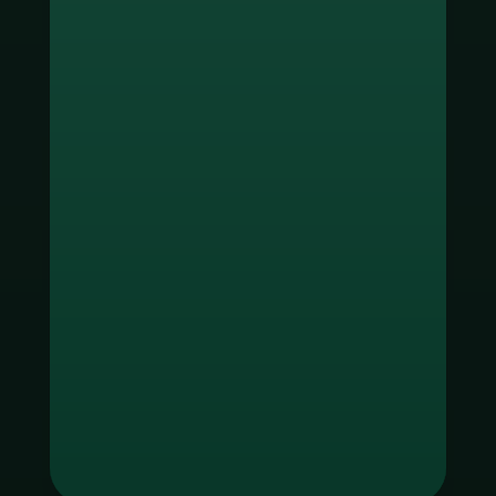
ช่องทางชำระเงิน