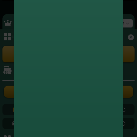
Top Ranking
สล็อต
เมนูหลัก
+4,351,046.00
1
xxxxxx3839
สล็อต
+4,009,385.00
2
xxxxxx8724
เล่นเกม
สล็อต
+2,794,658.00
3
xxxxxx5262
สล็อต
การเงิน
+2,778,979.84
4
xxxxxx0568
สล็อต
ฝากเงิน
ถอนเงิน
+2,127,280.64
5
xxxxxx0558
สล็อต
0.00
0.00
+2,103,522.00
6
xxxxxx7416
สล็อต
0.00
0.00
+2,098,817.00
7
xxxxxx3004
สล็อต