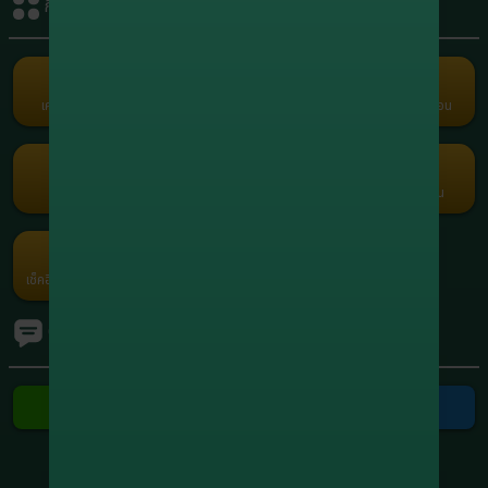
กิจกรรมรับเครดิต
+2,097,615.10
8
xxxxxx5799
สล็อต
+1,983,366.00
9
xxxxxx2686
สล็อต
เครดิตฟรี
คืนยอดเสีย
คอมมิชชั่น
แนะนำเพื่อน
Term and Conditions
+1,851,804.30
10
xxxxxx5664
Copyright © 2026 Godgaming168 All Rights Reserved.
สล็อต
เว็บตรง เกมครบ Godgaming168 มั่นคง ปลอดภัย ไม่ล็อคยูส ฝากถอนเร็ว
สล็อต บาคาร่า บอล หวย ออนไลน์ 24 ชั่วโมง
กงล้อ
รับแต้มฟรี
กรอกโค้ด
โปรโมชัน
ค่ายเกม
เช็คอินประจำวัน
Ranking
ทัวร์นาเมนต์
ติดต่อเรา
ติดต่อ Line
ติดต่อ Telegram