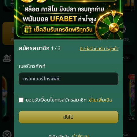
REDTIGER
JOKER
JILI
Item
12
of
สล็อต
คาสิโน
กีฬา
ยิงปลา
แทงหวย
22
สมัครสมาชิก
1 / 3
ติดต่อฝ่ายบริการลูกค้า
สล็อต
ดูทั้งหมด
เบอร์โทรศัพท์
เกมฮิต
เกมฮิต
เกมฮ
ยอมรับเงื่อนไขการสมัครสมาชิก
อ่านเพิ่มเติม
ถัดไป
RSG
PRAGMATICPLAY
JOKER
DRA
คาสิโน
ดูทั้งหมด
มีบัญชีแล้ว
เข้าสู่ระบบ