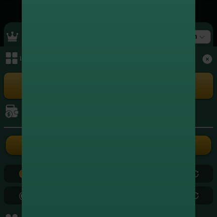
Top Ranking
สล็อต
เมนูหลัก
+4,057,995.00
1
xxxxxx3839
สล็อต
+3,194,922.00
2
xxxxxx5262
เล่นเกม
สล็อต
+2,759,182.34
3
xxxxxx0568
สล็อต
การเงิน
+2,292,068.70
4
xxxxxx5799
สล็อต
ฝากเงิน
ถอนเงิน
+2,242,969.00
5
xxxxxx8724
สล็อต
0.00
0.00
+2,235,946.59
6
xxxxxx0558
สล็อต
0.00
0.00
+2,046,864.00
7
xxxxxx7416
สล็อต