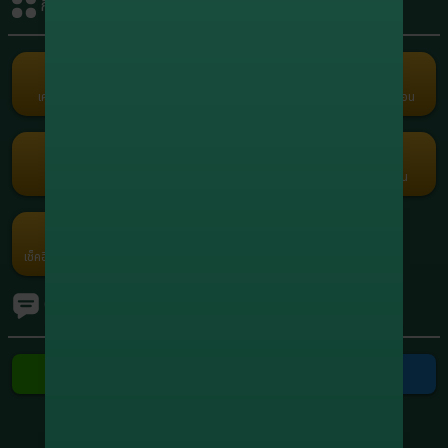
กิจกรรมรับเครดิต
+1,967,843.00
8
xxxxxx3004
สล็อต
+1,759,660.00
9
xxxxxx2686
สล็อต
เครดิตฟรี
คืนยอดเสีย
คอมมิชชั่น
แนะนำเพื่อน
Term and Conditions
+1,690,788.80
10
xxxxxx8880
Copyright © 2026 Godgaming168 All Rights Reserved.
สล็อต
เว็บตรง เกมครบ Godgaming168 มั่นคง ปลอดภัย ไม่ล็อคยูส ฝากถอนเร็ว
สล็อต บาคาร่า บอล หวย ออนไลน์ 24 ชั่วโมง
กงล้อ
รับแต้มฟรี
กรอกโค้ด
โปรโมชัน
ค่ายเกม
เช็คอินประจำวัน
Ranking
ทัวร์นาเมนต์
ติดต่อเรา
ติดต่อ Line
ติดต่อ Telegram