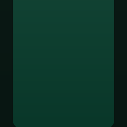
ช่องทางชำระเงิน