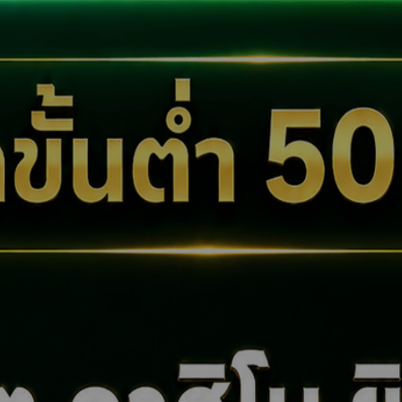
NAGA
REDTIGER
JOKER
กีฬา
ยิงปลา
แทงหวย
ป๊อกเด้ง
เกมฮิต
เกมฮิต