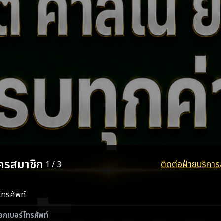
TICPLAY
JOKER
DRAGOONSOF
ครสมาชิก
ติดต่อฝ่ายบริการล
1 / 3
โทรศัพท์
SA
RB7CASINO
PRAGMAT...