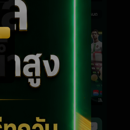
ดูทั้งหมด
OK
IMSPORT
IMESPORT
สล็อต