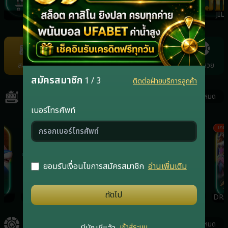
REDTIGER
JOKER
JILI
CQ
Item
12
of
สล็อต
คาสิโน
กีฬา
ยิงปลา
แทงหวย
22
สมัครสมาชิก
1 / 3
ติดต่อฝ่ายบริการลูกค้า
สล็อต
ดูทั้งหมด
เบอร์โทรศัพท์
เกมฮิต
เกมฮิต
เกมฮ
ยอมรับเงื่อนไขการสมัครสมาชิก
อ่านเพิ่มเติม
ถัดไป
RSG
PRAGMATICPLAY
JOKER
DRA
คาสิโน
ดูทั้งหมด
มีบัญชีแล้ว
เข้าสู่ระบบ