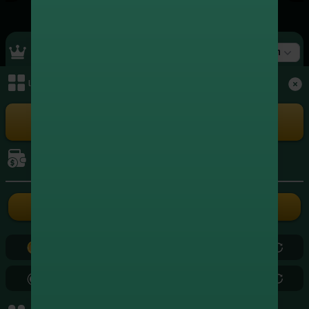
Top Ranking
สล็อต
เมนูหลัก
+4,065,836.00
1
xxxxxx3839
สล็อต
+3,240,653.00
2
xxxxxx5262
เล่นเกม
สล็อต
+2,778,979.84
3
xxxxxx0568
สล็อต
การเงิน
+2,350,799.00
4
xxxxxx8724
สล็อต
ฝากเงิน
ถอนเงิน
+2,300,929.10
5
xxxxxx5799
สล็อต
0.00
0.00
+2,102,538.00
6
xxxxxx7416
สล็อต
0.00
0.00
+2,031,334.00
7
xxxxxx3004
สล็อต