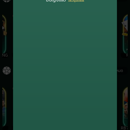
เกมฮิต
เกมฮิต
ING
EVOLUTION
SA
RB7CASINO
PR
กีฬา
ดูทั้งหมด
เกมฮิต
เกมฮิต
เกมฮิต
ONEBX
SBO
SABA
RB7