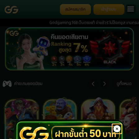
สมัครสมาชิก
เข้าสู่ระบบ
Godgaming168 เว็บตรงแท้ จ่ายชัวร์ ไม่ล็อคยูส เกมครบวงจร ส
ป๊อกเด้ง การันตีความมั่นคง มีทีมงานดูแล 24 ชั่วโมง ฝากง่าย ถอน
Item
3
ค่ายเกมยอดนิยม
ดูทั้งหมด
of
7