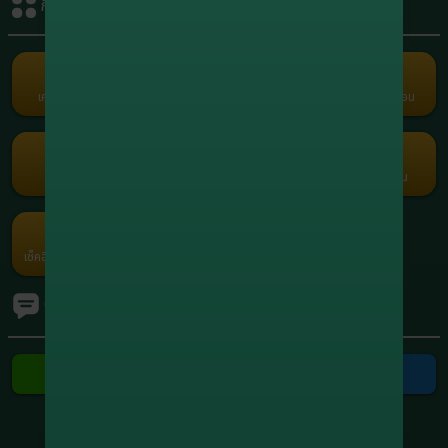
กิจกรรมรับเครดิต
+2,041,061.64
8
xxxxxx0558
สล็อต
+1,977,323.00
9
xxxxxx2686
สล็อต
เครดิตฟรี
คืนยอดเสีย
คอมมิชชั่น
แนะนำเพื่อน
Term and Conditions
+1,836,989.30
10
xxxxxx5664
Copyright © 2026 Godgaming168 All Rights Reserved.
สล็อต
เว็บตรง เกมครบ Godgaming168 มั่นคง ปลอดภัย ไม่ล็อคยูส ฝากถอนเร็ว
สล็อต บาคาร่า บอล หวย ออนไลน์ 24 ชั่วโมง
กงล้อ
รับแต้มฟรี
กรอกโค้ด
โปรโมชัน
ค่ายเกม
เช็คอินประจำวัน
Ranking
ทัวร์นาเมนต์
ติดต่อเรา
ติดต่อ Line
ติดต่อ Telegram