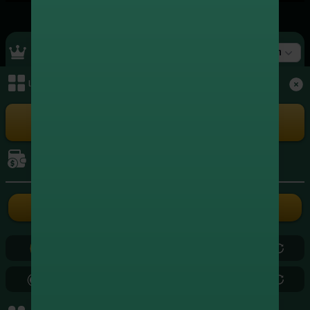
Top Ranking
สล็อต
เมนูหลัก
+4,167,513.00
1
xxxxxx3839
สล็อต
+2,794,658.00
2
xxxxxx5262
เล่นเกม
สล็อต
+2,778,979.84
3
xxxxxx0568
สล็อต
การเงิน
+2,288,007.00
4
xxxxxx8724
สล็อต
ฝากเงิน
ถอนเงิน
+2,128,907.10
5
xxxxxx5799
สล็อต
0.00
0.00
+2,111,966.00
6
xxxxxx7416
สล็อต
0.00
0.00
+2,087,617.00
7
xxxxxx3004
สล็อต