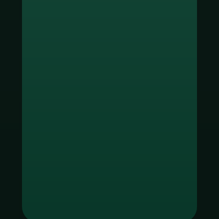
ช่องทางชำระเงิน