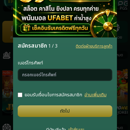
NOLIMIT
FACHAI
PRAGMATICPLAY
PGS
Item
7
of
สล็อต
คาสิโน
กีฬา
ยิงปลา
แทงหวย
22
สมัครสมาชิก
1 / 3
ติดต่อฝ่ายบริการลูกค้า
สล็อต
ดูทั้งหมด
เบอร์โทรศัพท์
เกมฮิต
เกมฮิต
เกมฮิต
ยอมรับเงื่อนไขการสมัครสมาชิก
อ่านเพิ่มเติม
ถัดไป
JILI
RSG
PRAGMATICPLAY
JOKER
คาสิโน
ดูทั้งหมด
มีบัญชีแล้ว
เข้าสู่ระบบ