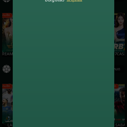
เกมฮิต
เกมฮิต
เกมฮิต
DREAMGAMING
EVOLUTION
SA
RB7CASI
กีฬา
ดูทั้งหมด
เกมฮิต
เกมฮิต
เกมฮิต
เกมฮิต
LALIKA
ONEBX
SBO
SABA