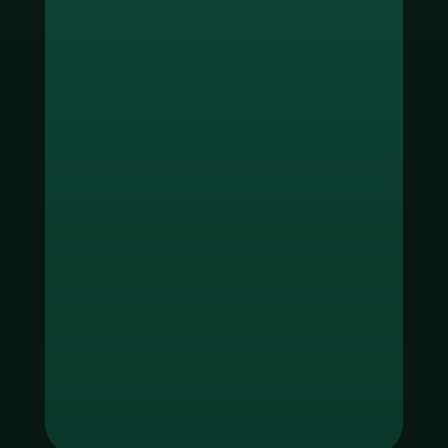
ช่องทางชำระเงิน