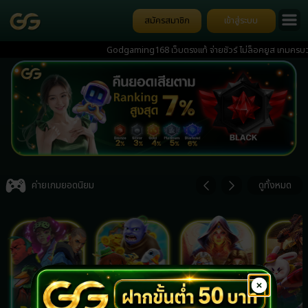
สมัครสมาชิก
เข้าสู่ระบบ
Godgaming168 เว็บตรงแท้ จ่ายชัวร์ ไม่ล็อคยูส เกมครบวงจร สล
ป๊อกเด้ง การันตีความมั่นคง มีทีมงานดูแล 24 ชั่วโมง ฝากง่าย ถอนไ
Item
3
ค่ายเกมยอดนิยม
ดูทั้งหมด
of
7