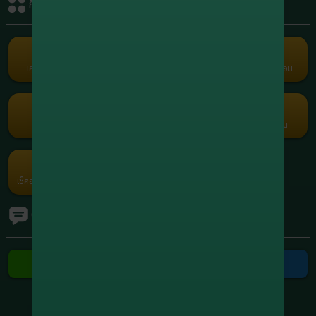
กิจกรรมรับเครดิต
+1,932,213.00
8
xxxxxx3004
สล็อต
+1,856,061.00
9
xxxxxx2686
สล็อต
เครดิตฟรี
คืนยอดเสีย
คอมมิชชั่น
แนะนำเพื่อน
Term and Conditions
+1,690,788.80
10
xxxxxx8880
Copyright © 2026 Godgaming168 All Rights Reserved.
สล็อต
เว็บตรง เกมครบ Godgaming168 มั่นคง ปลอดภัย ไม่ล็อคยูส ฝากถอนเร็ว
สล็อต บาคาร่า บอล หวย ออนไลน์ 24 ชั่วโมง
กงล้อ
รับแต้มฟรี
กรอกโค้ด
โปรโมชัน
ค่ายเกม
เช็คอินประจำวัน
Ranking
ทัวร์นาเมนต์
ติดต่อเรา
ติดต่อ Line
ติดต่อ Telegram